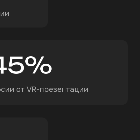
нии
45
%
рсии от VR-презентации