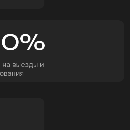
30
%
 на выезды и
сования