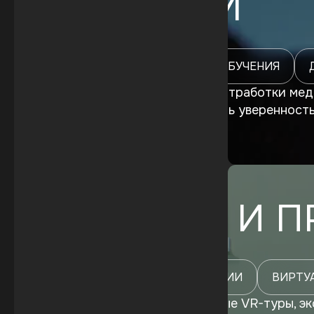
MEDEXAM
КОНТРОЛЬ И НАСТРОЙКА ОБУЧЕНИЯ
Уникальный тренажер для отработки меди
улучшать навыки и повышать уверенност
здравоохранения
VR-ТУРЫ И 
ИНТЕРАКТИВНЫЕ ЭКСКУРСИИ
ВИРТУ
Разрабатываем иммерсивные VR-туры, эк