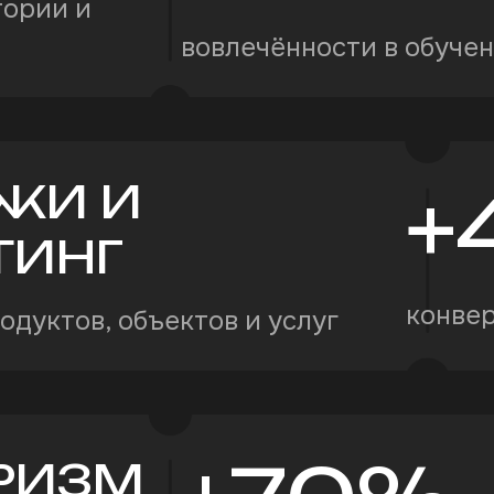
тории и
вовлечённости в обуче
ЖИ И
+
ТИНГ
конве
дуктов, объектов и услуг
УРИЗМ