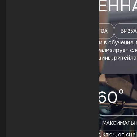
ДОПОЛНЕННА
РАСШИРЕНИЕ ПРОСТРАНСТВА
ВИЗУА
Интегрируем AR-технологии в обучение, 
усиливает восприятие, визуализирует с
подходят для музеев, медицины, ритейла
ВИДЕО 360°
НАТУРАЛЬНЫЕ СЪЕМКИ
МАКСИМАЛЬН
Мы создаём видео 360° под ключ, от сце