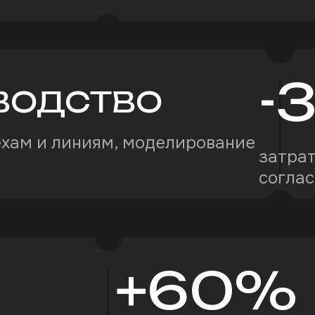
-
ВОДСТВО
ехам и линиям, моделирование
затрат
согла
+
60
%