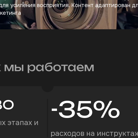
ля усиления восприятия. Контент адаптирован дл
кетинга
х мы работаем
-35
%
ВО
х этапах и
расходов на инструкта