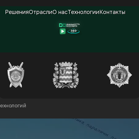
° под ключ для бизнеса, образования и презентац
Решения
Отрасли
О нас
Технологии
Контакты
ехнологий