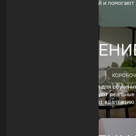
ускоряют принятие решений и помогают 
погружения
VR-ОБУЧЕНИ
ОНБОРДИНГ СОТРУДНИКОВ
КОРОБОЧ
Разрабатываем VR-решения для обучения
среде. Тренажёры моделируют реальные 
Это снижает риски, ускоряет адаптацию